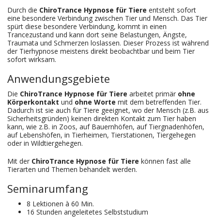
Durch die
ChiroTrance Hypnose für Tiere
entsteht sofort
eine besondere Verbindung zwischen Tier und Mensch. Das Tier
spürt diese besondere Verbindung, kommt in einen
Trancezustand und kann dort seine Belastungen, Ängste,
Traumata und Schmerzen loslassen. Dieser Prozess ist während
der Tierhypnose meistens direkt beobachtbar und beim Tier
sofort wirksam.
Anwendungsgebiete
Die
ChiroTrance Hypnose für Tiere
arbeitet primär
ohne
Körperkontakt
und
ohne
Worte
mit dem betreffenden Tier.
Dadurch ist sie auch für Tiere geeignet, wo der Mensch (z.B. aus
Sicherheitsgründen) keinen direkten Kontakt zum Tier haben
kann, wie z.B. in Zoos, auf Bauernhöfen, auf Tiergnadenhöfen,
auf Lebenshöfen, in Tierheimen, Tierstationen, Tiergehegen
oder in Wildtiergehegen.
Mit der
ChiroTrance Hypnose für Tiere
können fast alle
Tierarten und Themen behandelt werden.
Seminarumfang
8 Lektionen à 60 Min.
16 Stunden angeleitetes Selbststudium