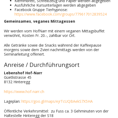
Klemmbrett, Schreibzeug und Papier werden abgegeben
Ausführliche Kursunterlagen werden abgegeben
Facebook Gruppe Tierhypnose:
https://www.facebook.com/groups/779617012839524
Gemeinsames
,
veganes
Mittagessen
Wir werden vom HofNarr mit einem veganen Mittagsbuffet
verwöhnt, Kosten Fr. 20.-, zahlbar vor Ort.
Alle Getränke sowie die Snacks während der Kaffeepause
morgens sowie dem Zvieri nachmittags werden von der
Seminarleitung offeriert.
Anreise / Durchführungsort
Lebenshof Hof-Narr
Güetlistrasse 45
8132 Hinteregg
https://www.hof-narr.ch
Lageplan:
https://goo.gl/maps/ejrTcUQBAekS7X5HA
Öffentliche Verkehrsmittel: zu Fuss ca. 3 Gehminuten von der
Haltestelle Hinteregg der S18