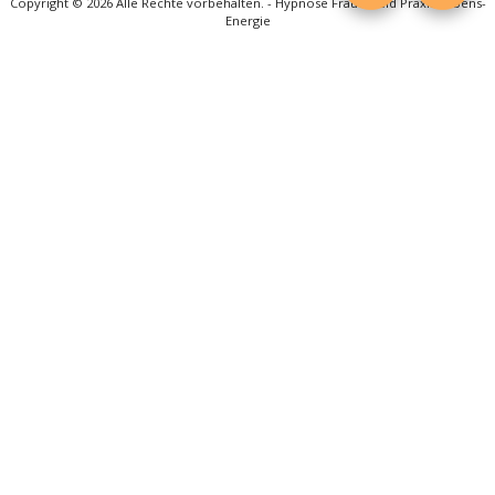
Copyright © 2026 Alle Rechte vorbehalten. -
Hypnose Frauenfeld Praxis Lebens-
Energie
Impressum
|
Haftungsausschluss & Datenschutzbestimmungen