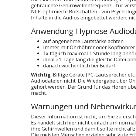
gebrauchte Gehirnwellenfrequenz - für verst
NLP-optimierte Botschaften - von Psychologen
Inhalte in die Audios eingebettet werden, ni
Anwendung Hypnose Audioda
auf angenehme Lautstärke achten
immer mit Ohrhöhrer oder Kopfhöhrer
1x täglich maximal 1 Stunde lang anhö
ideal 21 Tage lang die gleiche Datei an
danach wöchentlich bei Bedarf
Wichtig
: Billige Geräte (PC-Lautsprecher e
Audiodateien nicht. Die Wiedergabe über Oh
gehört werden. Der Grund für das Hören übe
macht.
Warnungen und Nebenwirku
Dieser Information ist nicht, um Sie zu ersc
Es handelt sich hier nicht einfach um norma
ihre Gehirnwellen und damit sollte nicht all
Die meisten Menschen erzielen sehr gute Erf