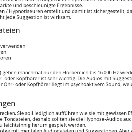
ärkte und beschleunigte Ergebnisse.
 / Hypnotiseuren erstellt und damit ist sichergestellt, d
cht jede Suggestion ist wirksam.
teien
 verwenden
ren
hören
tc.) geben manchmal nur den Hörbereich bis 16.000 Hz wied
r- oder Kopfhörer ist sehr wichtig. Die Audios mit Sugge
r Ohr- oder Kopfhörer liegt im psychoaktivem Sound, wel
ngen
hrecken. Sie soll lediglich aufführen wie sie mit gewissen
le Tondateien, deshalb sollten sie die Hypnose-Audios a
zu leichtsinnig herum gespielt werden.
olge mit mentalen Audiodateien und Suggestionen. Aber wi