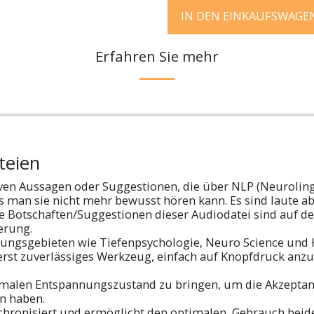
IN DEN EINKAUFSWAGE
Erfahren Sie mehr
teien
tiven Aussagen oder Suggestionen, die über NLP (Neuroli
s man sie nicht mehr bewusst hören kann. Es sind laute 
otschaften/Suggestionen dieser Audiodatei sind auf dem 
erung.
ungsgebieten wie Tiefenpsychologie, Neuro Science und 
rst zuverlässiges Werkzeug, einfach auf Knopfdruck anzu
timalen Entspannungszustand zu bringen, um die Akzeptan
en haben.
nchronisiert und ermöglicht den optimalen Gebrauch beid