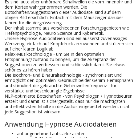
Es sind laute aber unhörbare Schallwellen die vom Innenohr und
dem Kortex wahrgenommen werden. Die
Botschaften/Suggestionen dieser Audiodatei sind auf dem
obigen Bild ersichtlich. Einfach mit dem Mauszeiger darüber
fahren für die Vergrösserung.
Der Inhalt stammt aus verschiedenen Forschungsgebieten wie
Tiefenpsychologie, Neuro Science und Kybernetik.
Unsere Hypnose Audiodateien sind ein äusserst zuverlässiges
Werkzeug, einfach auf Knopfdruck anzuwenden und stützen sich
auf einer klaren Logik ab.
Relax-Musiktechnologie - um Sie in den optimalen
Entspannungszustand zu bringen, um die Akzeptanz der
Suggestionen zu verbessern und schliesslich damit Sie etwas
schönes zu hören haben.
Die Isochron- und Binauraltechnologie - synchronisiert und
ermöglicht den optimalen Gebrauch beider Gehirn-Hemisphären
und stimuliert die gebrauchte Gehirnwellenfrequenz - für
verstärkte und beschleunigte Ergebnisse.
NLP-optimierte Botschaften - von Psychologen / Hypnotiseuren
erstellt und damit ist sichergestellt, dass nur die mächtigsten
und effektivsten Inhalte in die Audios eingebettet werden, nicht
jede Suggestion ist wirksam.
Anwendung Hypnose Audiodateien
auf angenehme Lautstärke achten