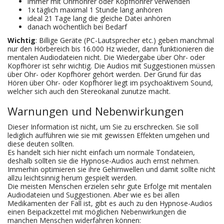
immer mit Ohrhöhrer oder Kopfhöhrer verwenden
1x täglich maximal 1 Stunde lang anhören
ideal 21 Tage lang die gleiche Datei anhören
danach wöchentlich bei Bedarf
Wichtig
: Billige Geräte (PC-Lautsprecher etc.) geben manchmal
nur den Hörbereich bis 16.000 Hz wieder, dann funktionieren die
mentalen Audiodateien nicht. Die Wiedergabe über Ohr- oder
Kopfhörer ist sehr wichtig. Die Audios mit Suggestionen müssen
über Ohr- oder Kopfhörer gehört werden. Der Grund für das
Hören über Ohr- oder Kopfhörer liegt im psychoaktivem Sound,
welcher sich auch den Stereokanal zunutze macht.
Warnungen und Nebenwirkungen
Dieser Information ist nicht, um Sie zu erschrecken. Sie soll
lediglich aufführen wie sie mit gewissen Effekten umgehen und
diese deuten sollten.
Es handelt sich hier nicht einfach um normale Tondateien,
deshalb sollten sie die Hypnose-Audios auch ernst nehmen.
Immerhin optimieren sie ihre Gehirnwellen und damit sollte nicht
allzu leichtsinnig herum gespielt werden.
Die meisten Menschen erzielen sehr gute Erfolge mit mentalen
Audiodateien und Suggestionen. Aber wie es bei allen
Medikamenten der Fall ist, gibt es auch zu den Hypnose-Audios
einen Beipackzettel mit möglichen Nebenwirkungen die
manchen Menschen widerfahren können: