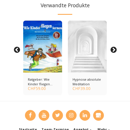
Verwandte Produkte
Ratgeber: Wie
Hypnose absolute
Hypnos
t
Kinder fliegen
Meditation
Gesund
CHF
59.00
CHF
39.00
CHF
0.
lernen
steigern
Startseite
Team-Termine
Angebot
Mehr